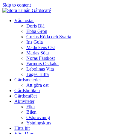
Skip to content
Våra ostar
Doris Blå
Ebba Grön
Gretas Röda och Svarta
Iris Gula
Madickens Ost
Marias Söta
Noras Färskost
Farmors Ostkaka
Labolinas Vita
Tages Tuffa
Gårdsmejeriet
Att göra ost
Gårdsbutiken
Gårdscaféet
Aktiviteter
Fika
Bilen
Ostprovning
Ystningskurs
Hitta hit
Våra Djur