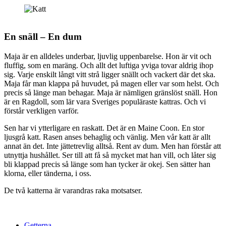
En snäll – En dum
Maja är en alldeles underbar, ljuvlig uppenbarelse. Hon är vit och
fluffig, som en maräng. Och allt det luftiga yviga tovar aldrig ihop
sig. Varje enskilt långt vitt strå ligger snällt och vackert där det ska.
Maja får man klappa på huvudet, på magen eller var som helst. Och
precis så länge man behagar. Maja är nämligen gränslöst snäll. Hon
är en Ragdoll, som lär vara Sveriges populäraste kattras. Och vi
förstår verkligen varför.
Sen har vi ytterligare en raskatt. Det är en Maine Coon. En stor
ljusgrå katt. Rasen anses behaglig och vänlig. Men vår katt är allt
annat än det. Inte jättetrevlig alltså. Rent av dum. Men han förstår att
utnyttja hushållet. Ser till att få så mycket mat han vill, och låter sig
bli klappad precis så länge som han tycker är okej. Sen sätter han
klorna, eller tänderna, i oss.
De två katterna är varandras raka motsatser.
Getterna