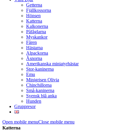
Getterna
Fjällkossorna
Hönsen
Katterna
Kalkonerna
Påfåglarna
Myskankor
Fåren
Hästarna
Alpackorna
Åsnorna
Amerikanska miniatyrhästar
Stor-kaninerna
Emu
Minigrisen Olivia
Chinchillorna
Små-kaninerna
Svensk blå anka
Hunden
Gruppresor
Open mobile menu
Close mobile menu
Katterna