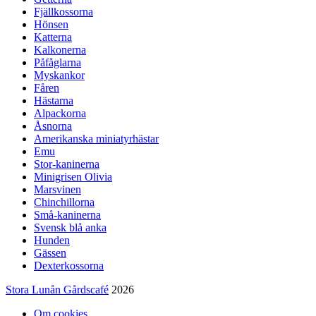
Fjällkossorna
Hönsen
Katterna
Kalkonerna
Påfåglarna
Myskankor
Fåren
Hästarna
Alpackorna
Åsnorna
Amerikanska miniatyrhästar
Emu
Stor-kaninerna
Minigrisen Olivia
Marsvinen
Chinchillorna
Små-kaninerna
Svensk blå anka
Hunden
Gässen
Dexterkossorna
Stora Lunån Gårdscafé
2026
Om cookies