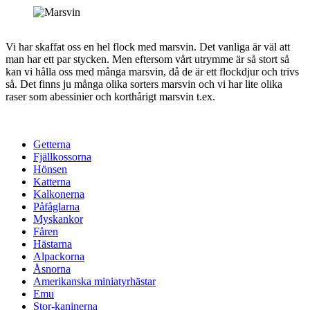
Vi har skaffat oss en hel flock med marsvin. Det vanliga är väl att
man har ett par stycken. Men eftersom vårt utrymme är så stort så
kan vi hålla oss med många marsvin, då de är ett flockdjur och trivs
så. Det finns ju många olika sorters marsvin och vi har lite olika
raser som abessinier och korthårigt marsvin t.ex.
Getterna
Fjällkossorna
Hönsen
Katterna
Kalkonerna
Påfåglarna
Myskankor
Fåren
Hästarna
Alpackorna
Åsnorna
Amerikanska miniatyrhästar
Emu
Stor-kaninerna