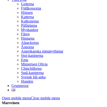
Getterna
Fjällkossorna
Hönsen
Katterna
Kalkonerna
Påfåglarna
Myskankor
Fåren
Hästarna
Alpackorna
Åsnorna
Amerikanska miniatyrhästar
Stor-kaninerna
Emu
Minigrisen Olivia
Chinchillorna
Små-kaninerna
Svensk blå anka
Hunden
Gruppresor
Open mobile menu
Close mobile menu
Marsvinen