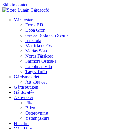
Skip to content
Våra ostar
Doris Blå
Ebba Grön
Gretas Röda och Svarta
Iris Gula
Madickens Ost
Marias Söta
Noras Färskost
Farmors Ostkaka
Labolinas Vita
Tages Tuffa
Gårdsmejeriet
Att göra ost
Gårdsbutiken
Gårdscaféet
Aktiviteter
Fika
Bilen
Ostprovning
Ystningskurs
Hitta hit
Våra Djur