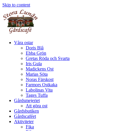
Skip to content
Våra ostar
Doris Blå
Ebba Grön
Gretas Röda och Svarta
Iris Gula
Madickens Ost
Marias Söta
Noras Färskost
Farmors Ostkaka
Labolinas Vita
Tages Tuffa
Gårdsmejeriet
Att göra ost
Gårdsbutiken
Gårdscaféet
Aktiviteter
Fika