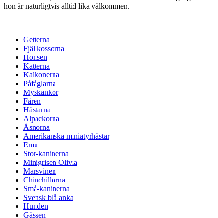
hon är naturligtvis alltid lika välkommen.
Getterna
Fjällkossorna
Hönsen
Katterna
Kalkonerna
Påfåglarna
Myskankor
Fåren
Hästarna
Alpackorna
Åsnorna
Amerikanska miniatyrhästar
Emu
Stor-kaninerna
Minigrisen Olivia
Marsvinen
Chinchillorna
Små-kaninerna
Svensk blå anka
Hunden
Gässen