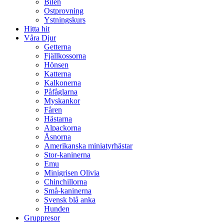
Bilen
Ostprovning
Ystningskurs
Hitta hit
Våra Djur
Getterna
Fjällkossorna
Hönsen
Katterna
Kalkonerna
Påfåglarna
Myskankor
Fåren
Hästarna
Alpackorna
Åsnorna
Amerikanska miniatyrhästar
Stor-kaninerna
Emu
Minigrisen Olivia
Chinchillorna
Små-kaninerna
Svensk blå anka
Hunden
Gruppresor