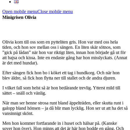
Open mobile menu
Close mobile menu
Minigrisen Olivia
Olivia kom till oss som en pytteliten gris. Hon var med oss hela
tiden, och hon sov mellan oss i sängen. En liten skär sötnos, som
”gick på lådan” när hon var riktigt liten, innan hon började gå ut för
att bajsa och kissa. Inte en endaste gång har hon misslyckats. (Annat
är det med hundar).
Efter sängen fick hon bo i köket ett tag i hundkorg. Och när hon
blev äldre, så fick hon flytta ner till stallet och de andra djuren.
I vilket fall som helst så är hon bedårande trevlig. Ytterst mild till
sättet – snäll och vänlig.
När man ser henne strosa runt bland äppelträden, eller skutta runt i
galopp bland hönsen – ja då blir man lycklig. Hon ser ut att ha det så
vansinnigt skönt.
Men hon kommer fortfarande in i huset och hälsar på. (Kanske
sover hon över). Hon minns att det är här hon bodde en gång. Och