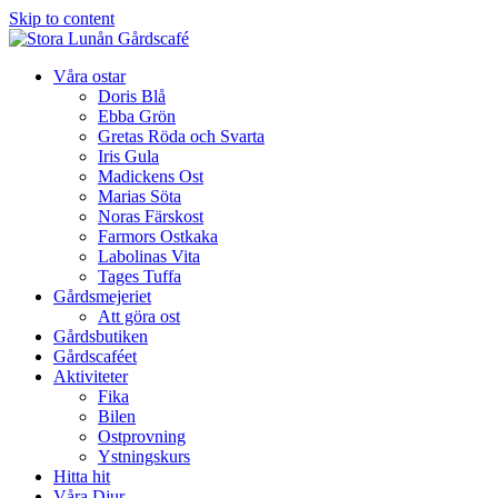
Skip to content
Våra ostar
Doris Blå
Ebba Grön
Gretas Röda och Svarta
Iris Gula
Madickens Ost
Marias Söta
Noras Färskost
Farmors Ostkaka
Labolinas Vita
Tages Tuffa
Gårdsmejeriet
Att göra ost
Gårdsbutiken
Gårdscaféet
Aktiviteter
Fika
Bilen
Ostprovning
Ystningskurs
Hitta hit
Våra Djur