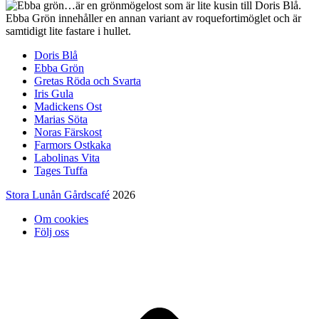
…är en grönmögelost som är lite kusin till Doris Blå.
Ebba Grön innehåller en annan variant av roquefortimöglet och är
samtidigt lite fastare i hullet.
Doris Blå
Ebba Grön
Gretas Röda och Svarta
Iris Gula
Madickens Ost
Marias Söta
Noras Färskost
Farmors Ostkaka
Labolinas Vita
Tages Tuffa
Stora Lunån Gårdscafé
2026
Om cookies
Följ oss