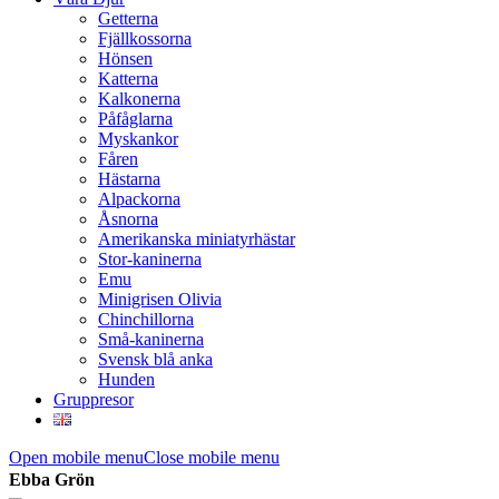
Getterna
Fjällkossorna
Hönsen
Katterna
Kalkonerna
Påfåglarna
Myskankor
Fåren
Hästarna
Alpackorna
Åsnorna
Amerikanska miniatyrhästar
Stor-kaninerna
Emu
Minigrisen Olivia
Chinchillorna
Små-kaninerna
Svensk blå anka
Hunden
Gruppresor
Open mobile menu
Close mobile menu
Ebba Grön