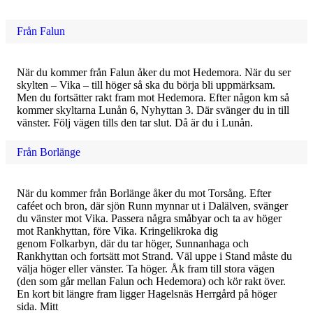
Från Falun
När du kommer från Falun åker du mot Hedemora. När du ser
skylten – Vika – till höger så ska du börja bli uppmärksam.
Men du fortsätter rakt fram mot Hedemora. Efter någon km så
kommer skyltarna Lunån 6, Nyhyttan 3. Där svänger du in till
vänster. Följ vägen tills den tar slut. Då är du i Lunån.
Från Borlänge
När du kommer från Borlänge åker du mot Torsång. Efter
caféet och bron, där sjön Runn mynnar ut i Dalälven, svänger
du vänster mot Vika. Passera några småbyar och ta av höger
mot Rankhyttan, före Vika. Kringelikroka dig
genom Folkarbyn, där du tar höger, Sunnanhaga och
Rankhyttan och fortsätt mot Strand. Väl uppe i Stand måste du
välja höger eller vänster. Ta höger. Åk fram till stora vägen
(den som går mellan Falun och Hedemora) och kör rakt över.
En kort bit längre fram ligger Hagelsnäs Herrgård på höger
sida. Mitt