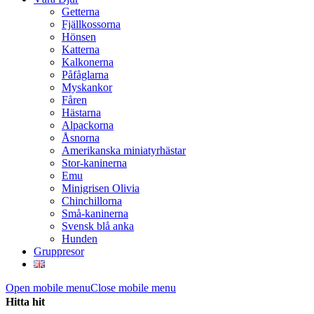
Getterna
Fjällkossorna
Hönsen
Katterna
Kalkonerna
Påfåglarna
Myskankor
Fåren
Hästarna
Alpackorna
Åsnorna
Amerikanska miniatyrhästar
Stor-kaninerna
Emu
Minigrisen Olivia
Chinchillorna
Små-kaninerna
Svensk blå anka
Hunden
Gruppresor
Open mobile menu
Close mobile menu
Hitta hit