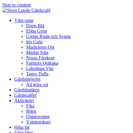
Skip to content
Våra ostar
Doris Blå
Ebba Grön
Gretas Röda och Svarta
Iris Gula
Madickens Ost
Marias Söta
Noras Färskost
Farmors Ostkaka
Labolinas Vita
Tages Tuffa
Gårdsmejeriet
Att göra ost
Gårdsbutiken
Gårdscaféet
Aktiviteter
Fika
Bilen
Ostprovning
Ystningskurs
Hitta hit
Våra Djur