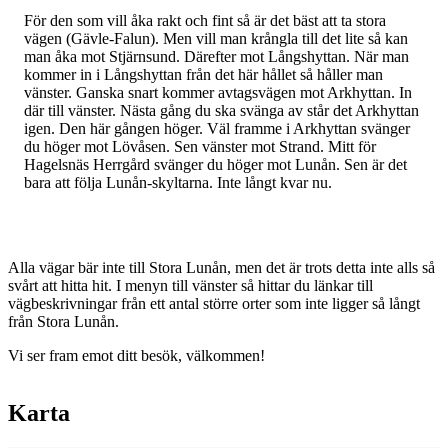
För den som vill åka rakt och fint så är det bäst att ta stora
vägen (Gävle-Falun). Men vill man krångla till det lite så kan
man åka mot Stjärnsund. Därefter mot Långshyttan. När man
kommer in i Långshyttan från det här hållet så håller man
vänster. Ganska snart kommer avtagsvägen mot Arkhyttan. In
där till vänster. Nästa gång du ska svänga av står det Arkhyttan
igen. Den här gången höger. Väl framme i Arkhyttan svänger
du höger mot Lövåsen. Sen vänster mot Strand. Mitt för
Hagelsnäs Herrgård svänger du höger mot Lunån. Sen är det
bara att följa Lunån-skyltarna. Inte långt kvar nu.
Alla vägar bär inte till Stora Lunån, men det är trots detta inte alls så
svårt att hitta hit. I menyn till vänster så hittar du länkar till
vägbeskrivningar från ett antal större orter som inte ligger så långt
från Stora Lunån.
Vi ser fram emot ditt besök, välkommen!
Karta