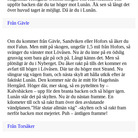
uppför backen där du tar höger mot Lunån. Åk sen så långt det
över huvud taget är möjligt. Då är du i Lunån.
Från Gävle
Om du kommer från Gävle, Sandviken eller Hofors så åker du
mot Falun. Men mitt på skogen, ungefär 1,5 mil från Hofors, så
svänger du vänster mot Lövåsen. Nu är du inne på en ödslig
grusväg som bara går på och på. Långt känns det. Men så
plötsligt är du i Nyberget. Du åker rakt på tills det kommer en
avfart till höger i Lövåsen. Där tar du höger mot Strand. Nu
slingrar sig vägen fram, och nästa skylt att hålla utkik efter är
faktiskt Lunån. Den kommer när du är mitt för Hagelsnäs
Herrgård. Höger där, mer skog, så en pytteliten by –
Kalvsbäcken – upp för den branta backen och så höger igen.
Lunån står det på skylten. Nu är du nästan framme. En
kilometer till och så rakt fram över den avslutande
vändplanen.”Här slutar allmän väg” -skylten och så rakt fram
nerför backen mot mejeriet. Puh – äntligen framme!
Från Torsåker