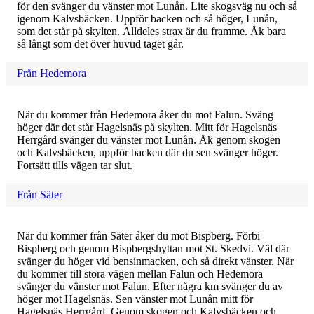
för den svänger du vänster mot Lunån. Lite skogsväg nu och så
igenom Kalvsbäcken. Uppför backen och så höger, Lunån,
som det står på skylten. Alldeles strax är du framme. Åk bara
så långt som det över huvud taget går.
Från Hedemora
När du kommer från Hedemora åker du mot Falun. Sväng
höger där det står Hagelsnäs på skylten. Mitt för Hagelsnäs
Herrgård svänger du vänster mot Lunån. Åk genom skogen
och Kalvsbäcken, uppför backen där du sen svänger höger.
Fortsätt tills vägen tar slut.
Från Säter
När du kommer från Säter åker du mot Bispberg. Förbi
Bispberg och genom Bispbergshyttan mot St. Skedvi. Väl där
svänger du höger vid bensinmacken, och så direkt vänster. När
du kommer till stora vägen mellan Falun och Hedemora
svänger du vänster mot Falun. Efter några km svänger du av
höger mot Hagelsnäs. Sen vänster mot Lunån mitt för
Hagelsnäs Herrgård. Genom skogen och Kalvsbäcken och